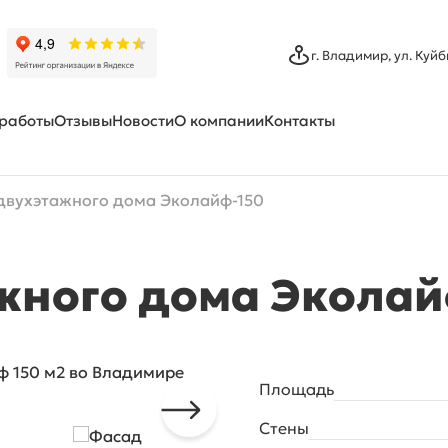
г. Владимир, ул. Куйб
работы
Отзывы
Новости
О компании
Контакты
Партнеры
двухэтажного дома Эколайф-150
жного дома Эколай
Площадь
Стены