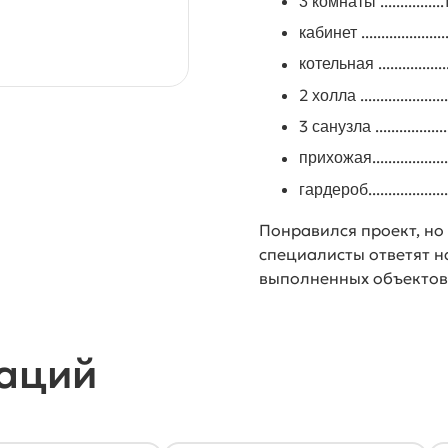
...........
3 комнаты
...................
кабинет
...............
котельная
2
.................
холла
3
............
санузла
.................
прихожая
.................
гардероб
Понравился проект, но
специалисты ответят н
выполненных объектов
аций