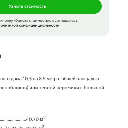
Узнать стоимость
кнопку «Узнать стоимость», я соглашаюсь
политикой конфиденциальности
а
10.5
жного дома
на 8.5
метра, общей площадью
 (пеноблоков) или теплой керамики с большой
2
........................40.70
м
2