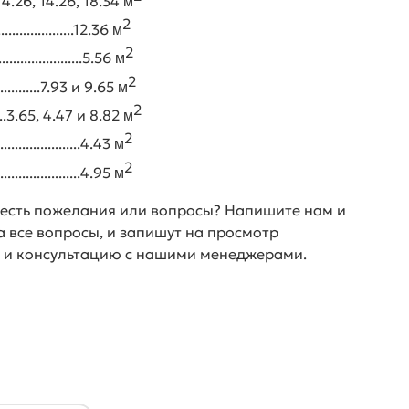
.....14.26, 14.26, 18.34
м
2
.......................12.36
м
2
.........................5.56
м
2
................7.93 и 9.65
м
2
........3.65, 4.47 и 8.82
м
2
........................4.43
м
2
.........................4.95
м
 есть пожелания или вопросы? Напишите нам и
а все вопросы, и запишут на просмотр
 и консультацию с нашими менеджерами.