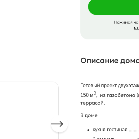
Нажимая на 
с 
Описание дом
Готовый проект двухэта
2
, из газобетона
150
м
террасой.
В доме
.......
кухня-гостиная