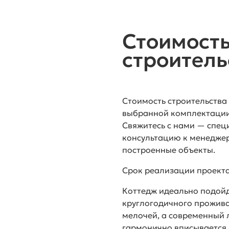
жер на консультации,
тим на все Ваши вопросы.
жер на консультации,
тим на все Ваши вопросы.
Стоимость
строитель
Стоимость строительства
выбранной комплектации
Свяжитесь с нами — спец
консультацию к менеджер
построенные объекты.
Срок реализации проект
Коттедж идеально подойд
круглогодичного прожив
мелочей, а современный
гармонично вписывается к