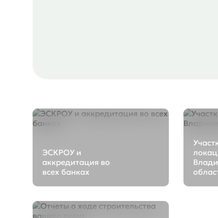
Участ
ЭСКРОУ и
локац
аккредитация во
Влади
всех банках
облас