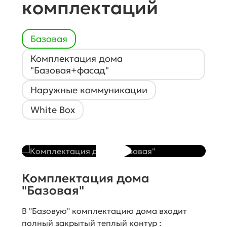
комплектаций
Базовая
Комплектация дома
"Базовая+фасад"
Наружные коммуникации
White Box
Комплектация дома
"Базовая"
Комплектация дома "Базовая + фасад"
В "Базовую" комплектацию дома входит
включает в себя полный закрытый теплый
Комплектация дома "White Box" включает в
полный закрытый теплый контур :
контур + отделка фасада:
Комплектация дома "Наружные
себя полный закрытый теплый контур +