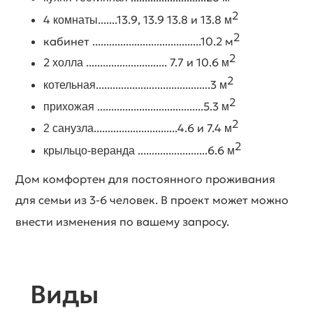
2
4
.......13.9, 13.9 13.8 и 13.8
комнаты
м
2
кабинет .......................................10.2 м
2
2
............................. 7.7 и 10.6
холла
м
2
.........................................3
котельная
м
2
......................................5.3
прихожая
м
2
..............................4.6 и 7.4
2 санузла
м
2
.........................6.6
крыльцо-веранда
м
Дом комфортен для постоянного проживания
для семьи из 3-6 человек. В проект может можно
внести изменения по вашему запросу.
Виды