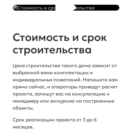
на консультации, позвоните нам прямо
сейчас и мы ответим на все Ваши вопросы.
Больше деталей может дать наш менеджер
на консультации, позвоните нам прямо
сейчас и мы ответим на все Ваши вопросы.
Стоимость и срок
строительства
Цена строительства такого дома зависит от
выбранной вами комплектации и
индивидуальных пожеланий. Напишите нам
прямо сейчас, и операторы проведут расчет
проекта, запишут вас на консультацию к
менеджеру или экскурсию на построенные
объекты.
Срок реализации проекта от 3 до 6
месяцев.