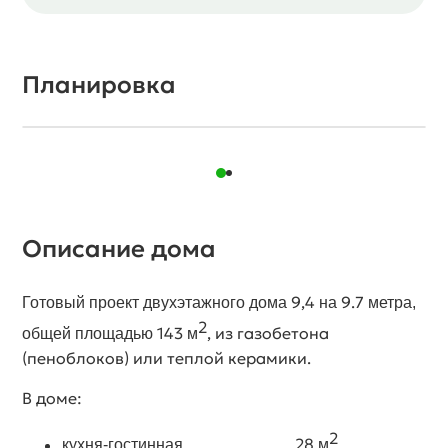
Планировка
1 этаж
Описание дома
9,4
9.7
Готовый проект двухэтажного дома
на
метра,
2
143
, из газобетона
общей площадью
м
(пеноблоков) или теплой керамики.
В доме:
2
...........................28
кухня-гостинная
м