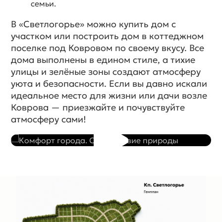
На самой территории экопосёлка
дополнительное спокойствие родителям.
семьи.
день наслаждаться тишиной, свежим
продуманы зоны для отдыха и современная
Вдали от городской суеты и шума, каждый
По вашему желанию возможна комплексная
воздухом и гармонией, которую дарит
В «Светлогорье» можно купить дом с
спортплощадка, где можно провести время
ребенок сможет насладиться радостным и
разводка всех инженерных сетей с запуском
природа.
участком или построить дом в коттеджном
с детьми или поиграть в футбол с соседями.
спокойным детством, а вы всегда будете
"под ключ" — чтобы вы могли въехать в
поселке под Ковровом по своему вкусу. Все
Всё создано для того, чтобы каждый день
знать, что он в безопасности.
полностью готовый дом и сразу
дома выполнены в едином стиле, а тихие
был в радость.
наслаждаться жизнью без лишних забот.
улицы и зелёные зоны создают атмосферу
уюта и безопасности. Если вы давно искали
идеальное место для жизни или дачи возле
Коврова — приезжайте и почувствуйте
атмосферу сами!
Генплан поселка